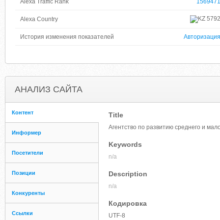
Alexa Traffic Rank
156947
579
Alexa Country
История изменения показателей
Авторизаци
АНАЛИЗ САЙТА
Контент
Title
Агентство по развитию среднего и мал
Информер
Keywords
Посетители
n/a
Позиции
Description
n/a
Конкуренты
Кодировка
Ссылки
UTF-8