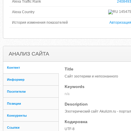
Alexa Traffic Rank
240849
14547
Alexa Country
История изменения показателей
Авторизаци
АНАЛИЗ САЙТА
Контент
Title
Сайт эзотерики и непознанного
Информер
Keywords
Посетители
n/a
Позиции
Description
Эзотерический сайт Akulizm.ru - порт
Конкуренты
Кодировка
Ссылки
UTF-8