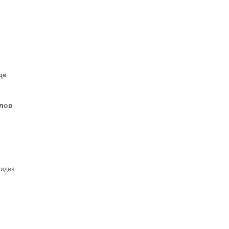
це
елов
 идея