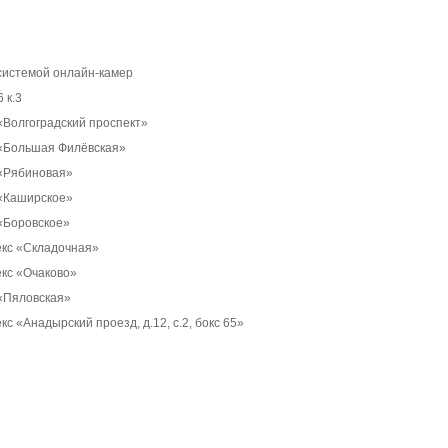
системой онлайн-камер
6 к.3
«Волгоградский проспект»
«Большая Филёвская»
«Рябиновая»
«Каширское»
«Боровское»
кс «Складочная»
кс «Очаково»
«Пяловская»
 «Анадырский проезд, д.12, с.2, бокс 65»