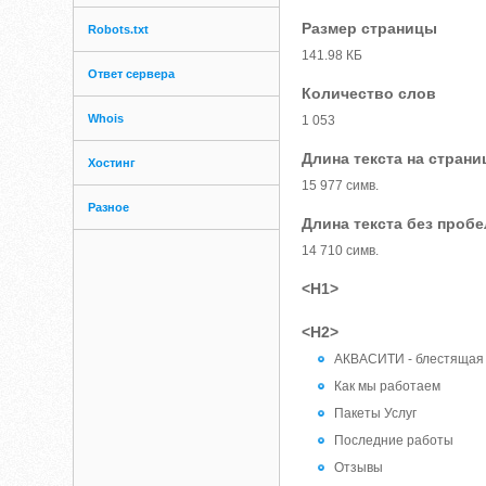
Размер страницы
Robots.txt
141.98 КБ
Ответ сервера
Количество слов
Whois
1 053
Длина текста на страни
Хостинг
15 977 симв.
Разное
Длина текста без проб
14 710 симв.
<H1>
<H2>
АКВАСИТИ - блестящая
Как мы работаем
Пакеты Услуг
Последние работы
Отзывы