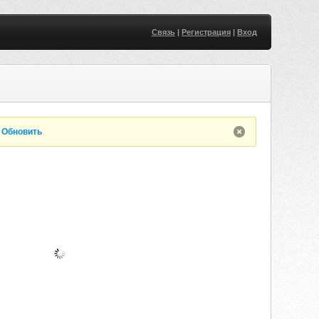
Связь
|
Регистрация
|
Вход
.
Обновить