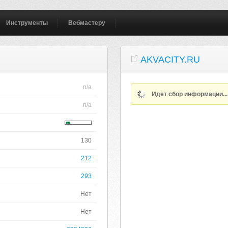
Инструменты
Вебмастеру
AKVACITY.RU
n/a
Идет сбор информации..
n/a
130
212
293
Нет
Нет