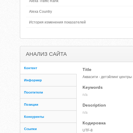
Alexa Traffic Rank
Alexa Country
История изменения показателей
АНАЛИЗ САЙТА
Контент
Title
Аквасити - детэйлинг центры
Информер
Keywords
Посетители
n/a
Позиции
Description
n/a
Конкуренты
Кодировка
Ссылки
UTF-8