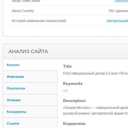
Alexa Traffic Rank
148500
Alexa Country
Нет данны
История изменения показателей
Авторизаци
АНАЛИЗ САЙТА
Контент
Title
Ford официальный дилер в Санкт-Петер
Информер
Keywords
Посетители
n/a
Позиции
Description
«Аларм-Моторс» — официальный дилер 
Конкуренты
кузовной ремонт автомобилей марки Fo
Кодировка
Ссылки