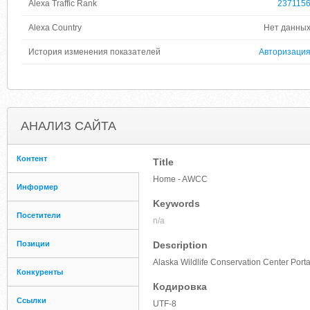
Alexa Traffic Rank
237115
Alexa Country
Нет данны
История изменения показателей
Авторизаци
АНАЛИЗ САЙТА
Контент
Title
Home - AWCC
Информер
Keywords
Посетители
n/a
Позиции
Description
Alaska Wildlife Conservation Center Porta
Конкуренты
Кодировка
Ссылки
UTF-8