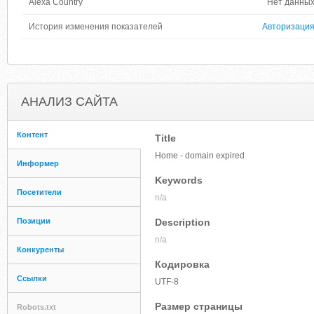
Alexa Country
Нет данны
История изменения показателей
Авторизаци
АНАЛИЗ САЙТА
Контент
Title
Home - domain expired
Информер
Keywords
Посетители
n/a
Позиции
Description
n/a
Конкуренты
Кодировка
Ссылки
UTF-8
Размер страницы
Robots.txt