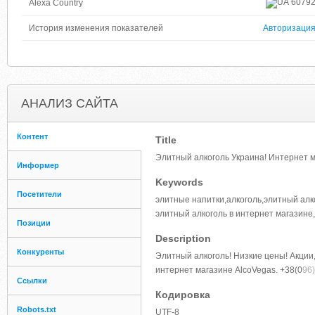
6079
Alexa Country
История изменения показателей
Авторизаци
АНАЛИЗ САЙТА
Контент
Title
Элитный алкоголь Украина! Интернет м
Информер
Keywords
Посетители
элитные напитки,алкоголь,элитный алко
элитный алкоголь в интернет магазине,
Позиции
Description
Конкуренты
Элитный алкоголь! Низкие цены! Акции,
интернет магазине AlcoVegas. +38(0
96)
Ссылки
Кодировка
Robots.txt
UTF-8