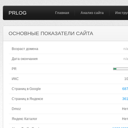
PRLOG
Главная
Анализ сайта
Инстру
ОСНОВНЫЕ ПОКАЗАТЕЛИ САЙТА
Возраст домена
n/
Дата окончания
n/
PR
ИКС
1
Страниц в Google
68
Страниц в Яндексе
36
Dmoz
Не
Яндекс Каталог
Не