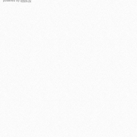
powered by
prlog.ru