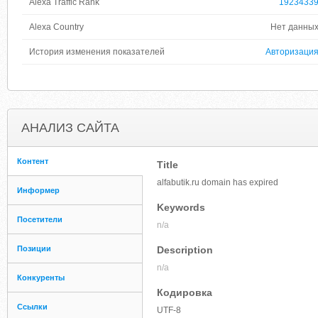
Alexa Traffic Rank
1923433
Alexa Country
Нет данны
История изменения показателей
Авторизаци
АНАЛИЗ САЙТА
Контент
Title
alfabutik.ru domain has expired
Информер
Keywords
Посетители
n/a
Позиции
Description
n/a
Конкуренты
Кодировка
Ссылки
UTF-8