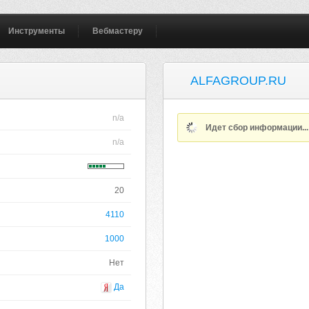
Инструменты
Вебмастеру
ALFAGROUP.RU
n/a
Идет сбор информации..
n/a
20
4110
1000
Нет
Да