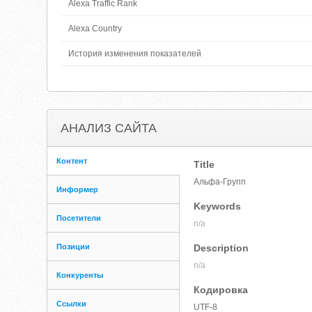
Alexa Traffic Rank
Alexa Country
История изменения показателей
АНАЛИЗ САЙТА
Контент
Title
Альфа-Групп
Информер
Keywords
Посетители
n/a
Позиции
Description
n/a
Конкуренты
Кодировка
Ссылки
UTF-8