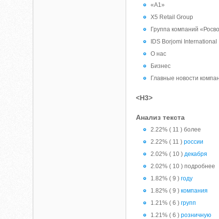
«А1»
Х5 Retail Group
Группа компаний «Росв
IDS Borjomi International
О нас
Бизнес
Главные новости компан
<H3>
Анализ текста
2.22% ( 11 ) более
2.22% ( 11 )
россии
2.02% ( 10 )
декабря
2.02% ( 10 ) подробнее
1.82% ( 9 )
году
1.82% ( 9 )
компания
1.21% ( 6 )
групп
1.21% ( 6 )
розничную