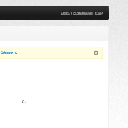
Связь
|
Регистрация
|
Вход
.
Обновить