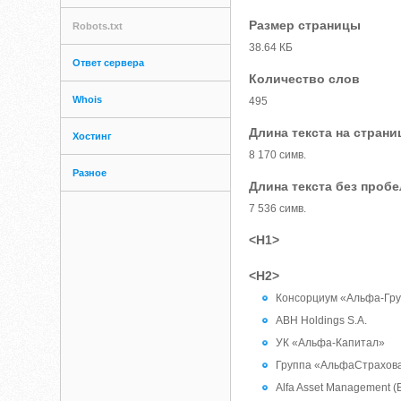
Размер страницы
Robots.txt
38.64 КБ
Ответ сервера
Количество слов
Whois
495
Длина текста на страни
Хостинг
8 170 симв.
Разное
Длина текста без проб
7 536 симв.
<H1>
<H2>
Консорциум «Альфа-Гр
ABH Holdings S.A.
УК «Альфа-Капитал»
Группа «АльфаСтрахов
Alfa Asset Management (