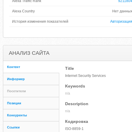
Alexa Traffic Rank
921180
Alexa Country
Нет данны
История изменения показателей
Авторизаци
АНАЛИЗ САЙТА
Контент
Title
Internet Security Services
Информер
Keywords
Посетители
n/a
Позиции
Description
n/a
Конкуренты
Кодировка
Ссылки
ISO-8859-1