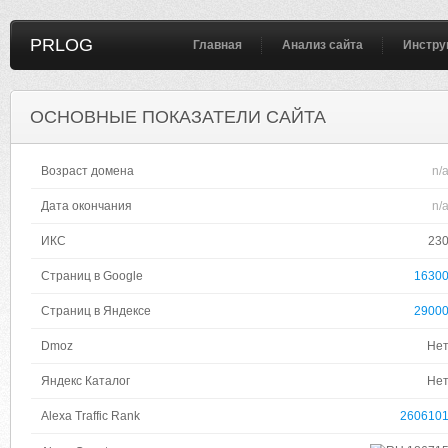
PRLOG
Главная
Анализ сайта
Инстру
ОСНОВНЫЕ ПОКАЗАТЕЛИ САЙТА
Возраст домена
n/
Дата окончания
n/
ИКС
23
Страниц в Google
1630
Страниц в Яндексе
2900
Dmoz
Не
Яндекс Каталог
Не
Alexa Traffic Rank
260610