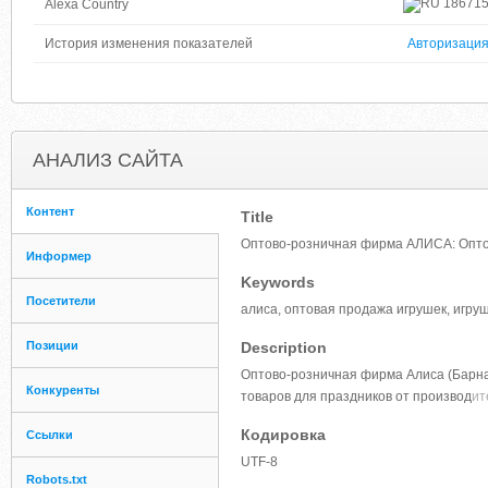
18671
Alexa Country
История изменения показателей
Авторизаци
АНАЛИЗ САЙТА
Контент
Title
Оптово-розничная фирма АЛИСА: Опто
Информер
Keywords
Посетители
алиса, оптовая продажа игрушек, игруш
Позиции
Description
Оптово-розничная фирма Алиса (Барнау
Конкуренты
товаров для праздников от производ
ит
Кодировка
Ссылки
UTF-8
Robots.txt