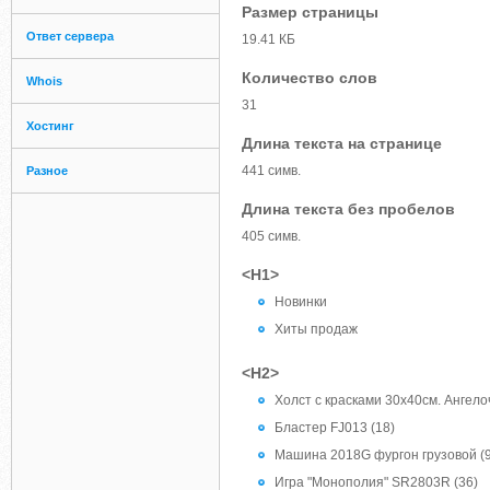
Размер страницы
Ответ сервера
19.41 КБ
Количество слов
Whois
31
Хостинг
Длина текста на странице
441 симв.
Разное
Длина текста без пробелов
405 симв.
<H1>
Новинки
Хиты продаж
<H2>
Холст с красками 30х40см. Ангело
Бластер FJ013 (18)
Машина 2018G фургон грузовой (
Игра "Монополия" SR2803R (36)