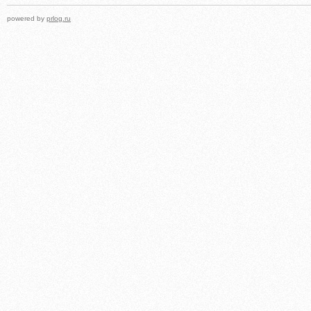
powered by
prlog.ru