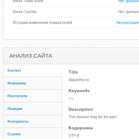
Alexa Traffic Rank
Нет данны
Alexa Country
Нет данны
История изменения показателей
Авторизаци
АНАЛИЗ САЙТА
Контент
Title
aljazeera.ru
Информер
Keywords
Посетители
n/a
Позиции
Description
This domain may be for sale!
Конкуренты
Кодировка
Ссылки
UTF-8