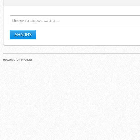
powered by
prlog.ru