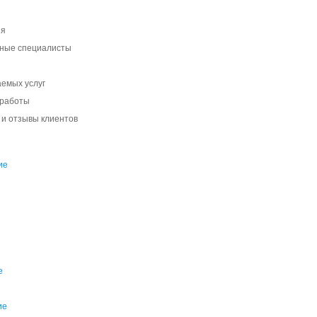
ия
ные специалисты
аемых услуг
 работы
 и отзывы клиентов
ие
е
ие