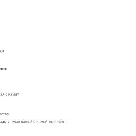
це
елов
ая с нами?
ества
оказываемые нашей фирмой, включают: