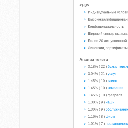
<H3>
Индивидуальные услов
Высококвалифицирован
Конфиденциальность
Широкий спектр оказыв
Более 20 лет успешной
Лицензии, сертификаты
Анализ текста
3.18% ( 22 )
бухгалтерск
3.04% ( 21 )
услуг
1.45% ( 10 )
клиент
1.45% ( 10 )
компании
1.45% ( 10 ) февраля
1.30% ( 9 )
наши
1.30% ( 9 )
обслуживани
1.16% ( 8 )
фирм
1.01% ( 7 )
постановлен