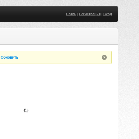
Связь
|
Регистрация
|
Вход
.
Обновить