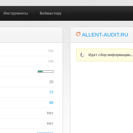
Инструменты
Вебмастеру
ALLENT-AUDIT.RU
n/a
Идет сбор информации..
n/a
20
72
88
Нет
Нет