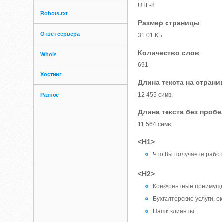
UTF-8
Robots.txt
Размер страницы
Ответ сервера
31.01 КБ
Количество слов
Whois
691
Хостинг
Длина текста на страни
12 455 симв.
Разное
Длина текста без проб
11 564 симв.
<H1>
Что Вы получаете работ
<H2>
Конкурентные преимущ
Бухгалтерские услуги, 
Наши клиенты: