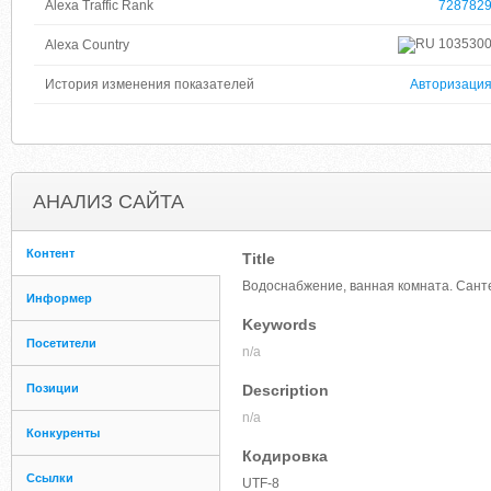
Alexa Traffic Rank
728782
103530
Alexa Country
История изменения показателей
Авторизаци
АНАЛИЗ САЙТА
Контент
Title
Водоснабжение, ванная комната. Санте
Информер
Keywords
Посетители
n/a
Позиции
Description
n/a
Конкуренты
Кодировка
Ссылки
UTF-8