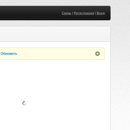
Связь
|
Регистрация
|
Вход
.
Обновить