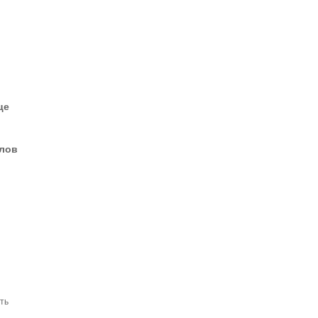
це
елов
ть