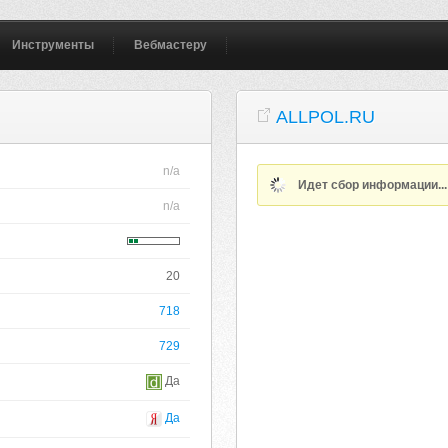
Инструменты
Вебмастеру
ALLPOL.RU
n/a
Идет сбор информации..
n/a
20
718
729
Да
Да