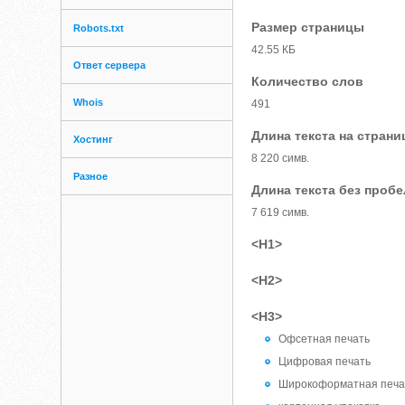
Размер страницы
Robots.txt
42.55 КБ
Ответ сервера
Количество слов
Whois
491
Длина текста на страни
Хостинг
8 220 симв.
Разное
Длина текста без проб
7 619 симв.
<H1>
<H2>
<H3>
Офсетная печать
Цифровая печать
Широкоформатная печа