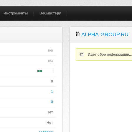
Инструменты
Вебмастеру
ALPHA-GROUP.RU
n/a
Идет сбор информации..
n/a
0
1
0
Нет
Нет