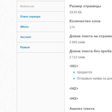
Размер страницы
Robots.txt
19.45 КБ
Ответ сервера
Количество слов
Whois
174
Длина текста на страни
Хостинг
2 945 симв.
Разное
Длина текста без проб
2 712 симв.
<H1>
продается
Отправьте заявку на до
<H2>
<H3>
Анализ текста