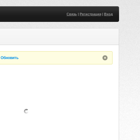
Связь
|
Регистрация
|
Вход
.
Обновить