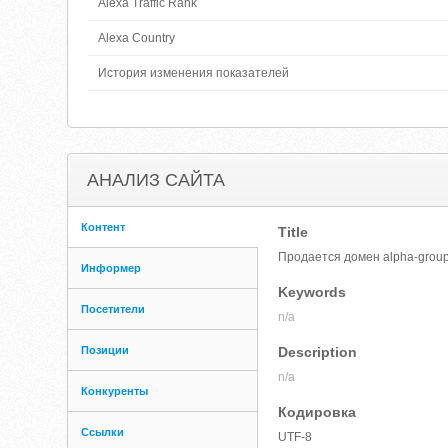
Alexa Traffic Rank
Alexa Country
История изменения показателей
АНАЛИЗ САЙТА
Контент
Title
Продается домен alpha-group
Информер
Keywords
Посетители
n/a
Позиции
Description
n/a
Конкуренты
Кодировка
Ссылки
UTF-8