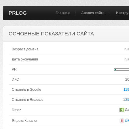
PRLOG
Главная
Анализ сайта
Инстру
ОСНОВНЫЕ ПОКАЗАТЕЛИ САЙТА
Возраст домена
n/
Дата окончания
n/
PR
ИКС
2
Страниц в Google
11
Страниц в Яндексе
12
Д
Dmoz
Д
Яндекс Каталог