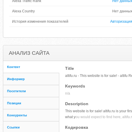
Alexa Traffic Rank
Нет данны
Alexa Country
Нет данны
История изменения показателей
Авторизаци
АНАЛИЗ САЙТА
Контент
Title
altifu.ru - This website is for sale! - altifu
Информер
Keywords
Посетители
n/a
Позиции
Description
This website is for sale! altifu.ru is your f
Конкуренты
what y
ou would expect to find here, altifu.
Кодировка
Ссылки