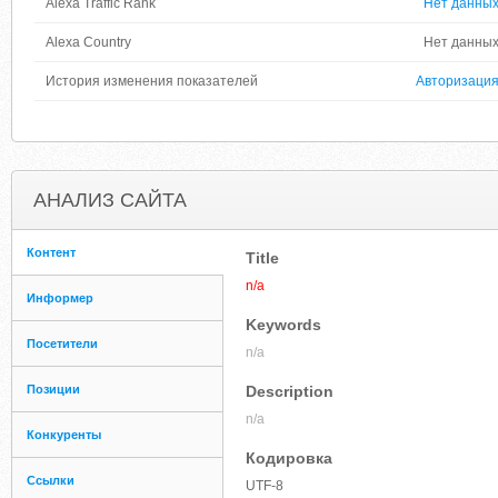
Alexa Traffic Rank
Нет данны
Alexa Country
Нет данны
История изменения показателей
Авторизаци
АНАЛИЗ САЙТА
Контент
Title
n/a
Информер
Keywords
Посетители
n/a
Позиции
Description
n/a
Конкуренты
Кодировка
Ссылки
UTF-8