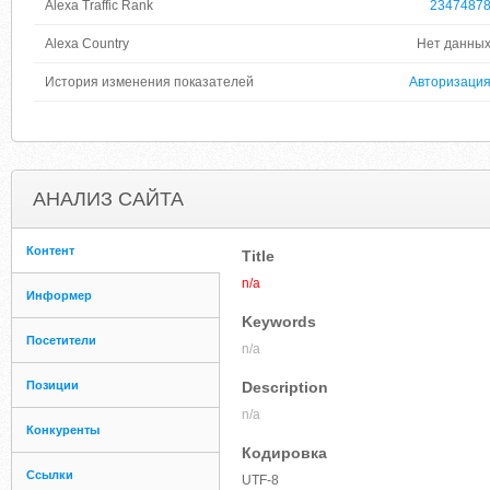
Alexa Traffic Rank
2347487
Alexa Country
Нет данны
История изменения показателей
Авторизаци
АНАЛИЗ САЙТА
Контент
Title
n/a
Информер
Keywords
Посетители
n/a
Позиции
Description
n/a
Конкуренты
Кодировка
Ссылки
UTF-8