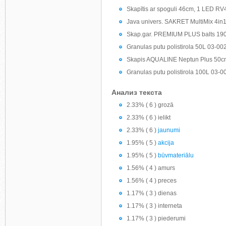
Skapītis ar spoguli 46cm, 1 LED 
Java univers. SAKRET MultiMix 4in
Skap.gar. PREMIUM PLUS balts 19
Granulas putu polistirola 50L 03-00
Skapis AQUALINE Neptun Plus 50cm 
Granulas putu polistirola 100L 03-0
Анализ текста
2.33% ( 6 ) grozā
2.33% ( 6 ) ielikt
2.33% ( 6 )
jaunumi
1.95% ( 5 )
akcija
1.95% ( 5 )
būvmateriālu
1.56% ( 4 ) amurs
1.56% ( 4 ) preces
1.17% ( 3 ) dienas
1.17% ( 3 ) interneta
1.17% ( 3 ) piederumi