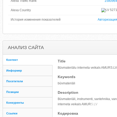
Alexa Traffic Rank
158096
527
Alexa Country
История изменения показателей
Авторизаци
АНАЛИЗ САЙТА
Контент
Title
Būvmateriālu interneta veikals AMURS.LV:
Информер
Keywords
Посетители
būvmateriāli
Позиции
Description
Būvmateriāli, instrumenti, santehnika, va
Конкуренты
interneta veikals AMUR
S.LV
Кодировка
Ссылки