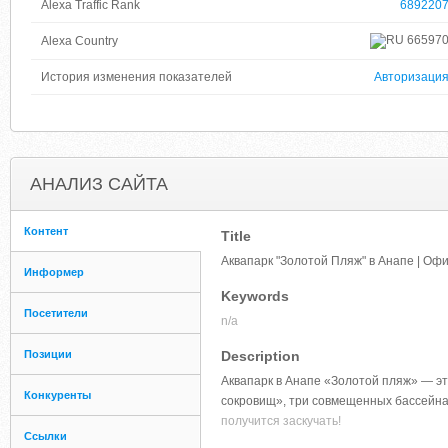
Alexa Traffic Rank
689220
66597
Alexa Country
История изменения показателей
Авторизаци
АНАЛИЗ САЙТА
Контент
Title
Аквапарк "Золотой Пляж" в Анапе | Оф
Информер
Keywords
Посетители
n/a
Позиции
Description
Аквапарк в Анапе «Золотой пляж» — эт
Конкуренты
сокровищ», три совмещенных бассейна
получится заскучать!
Ссылки