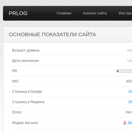
PRLOG
Главная
Анализ сайта
Инстру
ОСНОВНЫЕ ПОКАЗАТЕЛИ САЙТА
Возраст домена
n/
Дата окончания
n/
PR
ИКС
45
Страниц в Google
3
Страниц в Яндексе
2
Dmoz
Не
Д
Яндекс Каталог