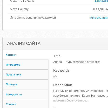
Alexa Traffic Rank
1284228
Alexa Country
Нет данны
История изменения показателей
Авторизаци
АНАЛИЗ САЙТА
Контент
Title
Анапа — туристическое агентство
Информер
Keywords
Посетители
n/a
Позиции
Description
На ряду с Черноморскими курортами, к
Конкуренты
зарубежья является Крым. На полуост
посетить бесчисленное...
Ссылки