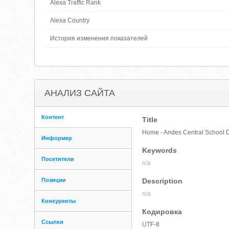
Alexa Traffic Rank
Alexa Country
История изменения показателей
АНАЛИЗ САЙТА
Контент
Title
Home - Andes Central School Di
Информер
Keywords
Посетители
n/a
Позиции
Description
n/a
Конкуренты
Кодировка
Ссылки
UTF-8