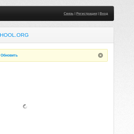
Связь
|
Регистрация
|
Вход
HOOL.ORG
.
Обновить