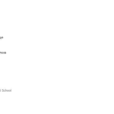
це
елов
l School