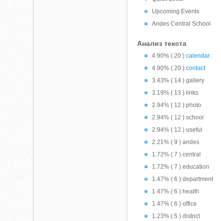
Upcoming Events
Andes Central School
Анализ текста
4.90% ( 20 )
calendar
4.90% ( 20 )
contact
3.43% ( 14 ) gallery
3.19% ( 13 ) links
2.94% ( 12 ) photo
2.94% ( 12 ) school
2.94% ( 12 ) useful
2.21% ( 9 ) andes
1.72% ( 7 ) central
1.72% ( 7 ) education
1.47% ( 6 ) department
1.47% ( 6 ) health
1.47% ( 6 ) office
1.23% ( 5 ) district