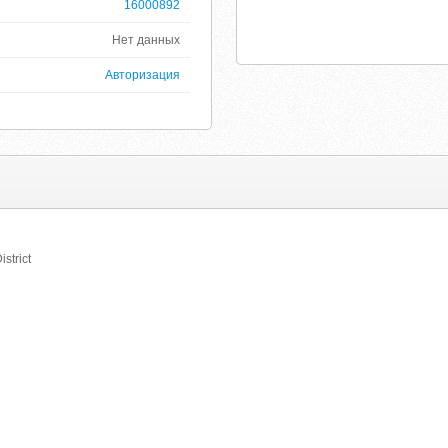
16000892
Нет данных
Авторизация
strict