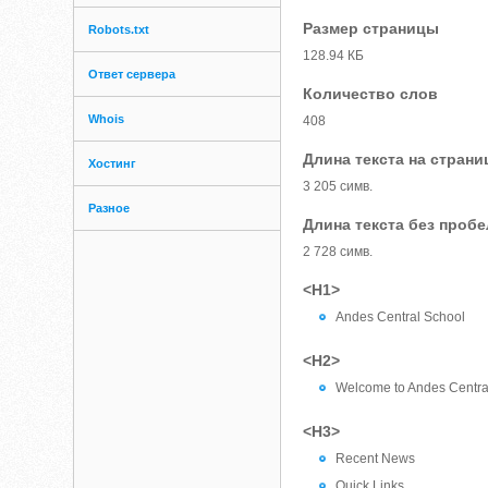
Размер страницы
Robots.txt
128.94 КБ
Ответ сервера
Количество слов
Whois
408
Длина текста на страни
Хостинг
3 205 симв.
Разное
Длина текста без проб
2 728 симв.
<H1>
Andes Central School
<H2>
Welcome to Andes Centra
<H3>
Recent News
Quick Links