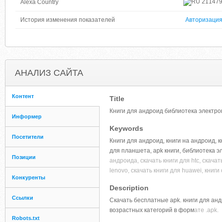
21147
Alexa Country
История изменения показателей
Авторизаци
АНАЛИЗ САЙТА
Контент
Title
Книги для андроид библиотека электро
Информер
Keywords
Посетители
Книги для андроид, книги на андроид, кн
для планшета, apk книги, библиотека э
Позиции
андроида, cкачать книги для htc, cкачать
lenovo, cкачать книги для huawei, книги
Конкуренты
Description
Ссылки
Скачать бесплатные apk. книги для анд
возрастных категорий в форм
ате .apk.
Robots.txt