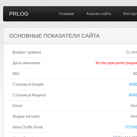
PRLOG
Главная
Анализ сайта
Инстру
ОСНОВНЫЕ ПОКАЗАТЕЛИ САЙТА
Возраст домена
12 ле
Дата окончания
Истек срок регистраци
ИКС
9
Страниц в Google
409
Страниц в Яндексе
400
Dmoz
Не
Яндекс Каталог
Не
Alexa Traffic Rank
77576