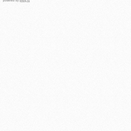
powered by
prlog.ru