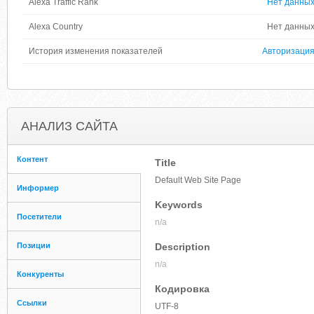
Alexa Traffic Rank
Нет данны
Alexa Country
Нет данны
История изменения показателей
Авторизаци
АНАЛИЗ САЙТА
Контент
Title
Default Web Site Page
Информер
Keywords
Посетители
n/a
Позиции
Description
n/a
Конкуренты
Кодировка
Ссылки
UTF-8