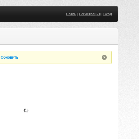
Связь
|
Регистрация
|
Вход
.
Обновить