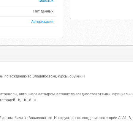
3609406
Нет данных
Авторизация
ы по вождению во Владивостоке, курсы, обуче
ние
 автошколы, автошкола автодром, автошкола владивосток отзывы, официальн
егорией +b, +b +б +
а
 автомобиля во Владивостоке. Инструкторы по вождению категории А, А1, В, 