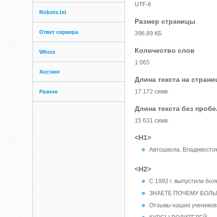
UTF-8
Robots.txt
Размер страницы
Ответ сервера
396.89 КБ
Количество слов
Whois
1 065
Хостинг
Длина текста на страни
17 172 симв.
Разное
Длина текста без проб
15 631 симв.
<H1>
Автошкола. Владивосто
<H2>
С 1992 г. выпустили бол
ЗНАЕТЕ ПОЧЕМУ БОЛЬ
Отзывы наших учеников