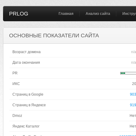
PRLOG
Главная
Анализ сайта
Инстру
ОСНОВНЫЕ ПОКАЗАТЕЛИ САЙТА
Возраст домена
n/
Дата окончания
n/
PR
ИКС
2
Страниц в Google
90
Страниц в Яндексе
91
Dmoz
Не
Яндекс Каталог
Не