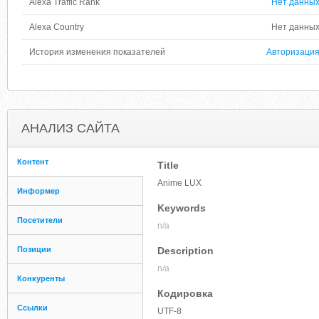
Alexa Traffic Rank
Нет данны
Alexa Country
Нет данны
История изменения показателей
Авторизаци
АНАЛИЗ САЙТА
Контент
Title
Anime LUX
Информер
Keywords
Посетители
n/a
Позиции
Description
n/a
Конкуренты
Кодировка
Ссылки
UTF-8