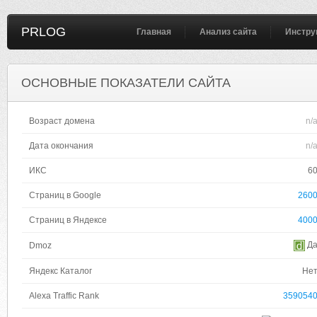
PRLOG
Главная
Анализ сайта
Инстру
ОСНОВНЫЕ ПОКАЗАТЕЛИ САЙТА
Возраст домена
n/
Дата окончания
n/
ИКС
6
Страниц в Google
260
Страниц в Яндексе
400
Д
Dmoz
Яндекс Каталог
Не
Alexa Traffic Rank
359054