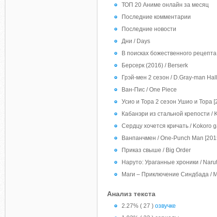
ТОП 20 Аниме онлайн за месяц
Последние комментарии
Последние новости
Дни / Days
В поисках божественного рецепта 2
Берсерк (2016) / Berserk
Грэй-мен 2 сезон / D.Gray-man Hal
Ван-Пис / One Piece
Усио и Тора 2 сезон Ушио и Тора [2
Кабанэри из стальной крепости / Kou
Сердцу хочется кричать / Kokoro g
Ванпанчмен / One-Punch Man [201
Приказ свыше / Big Order
Наруто: Ураганные хроники / Naru
Маги – Приключение Синдбада / Ma
Анализ текста
2.27% ( 27 )
озвучке