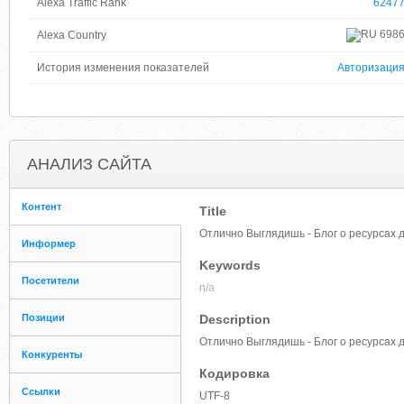
Alexa Traffic Rank
6247
698
Alexa Country
История изменения показателей
Авторизаци
АНАЛИЗ САЙТА
Контент
Title
Отлично Выглядишь - Блог о ресурсах 
Информер
Keywords
Посетители
n/a
Позиции
Description
Отлично Выглядишь - Блог о ресурсах 
Конкуренты
Кодировка
Ссылки
UTF-8