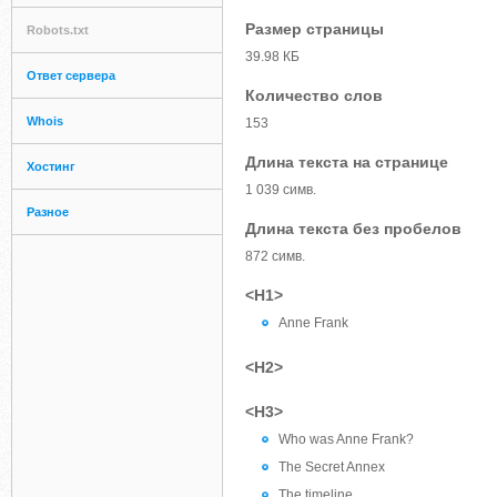
Размер страницы
Robots.txt
39.98 КБ
Ответ сервера
Количество слов
Whois
153
Длина текста на странице
Хостинг
1 039 симв.
Разное
Длина текста без пробелов
872 симв.
<H1>
Anne Frank
<H2>
<H3>
Who was Anne Frank?
The Secret Annex
The timeline