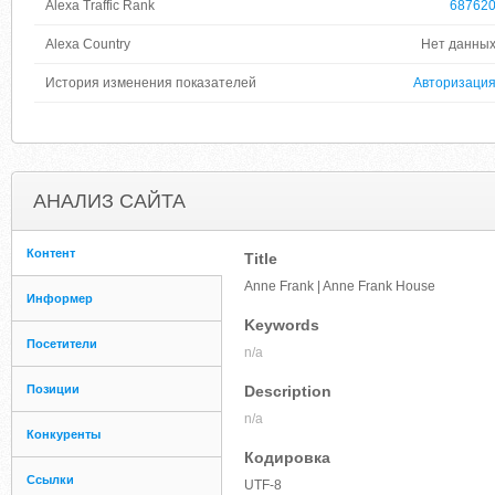
Alexa Traffic Rank
68762
Alexa Country
Нет данны
История изменения показателей
Авторизаци
АНАЛИЗ САЙТА
Контент
Title
Anne Frank | Anne Frank House
Информер
Keywords
Посетители
n/a
Позиции
Description
n/a
Конкуренты
Кодировка
Ссылки
UTF-8