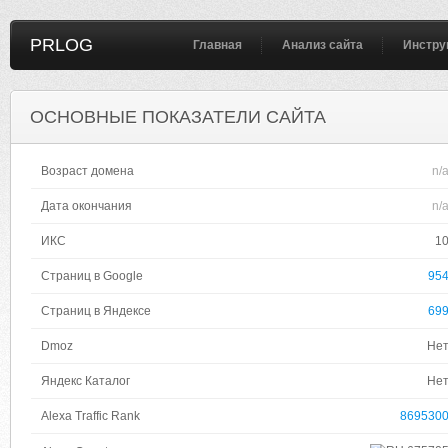
PRLOG
Главная
Анализ сайта
Инстру
ОСНОВНЫЕ ПОКАЗАТЕЛИ САЙТА
Возраст домена
n/
Дата окончания
n/
ИКС
1
Страниц в Google
95
Страниц в Яндексе
69
Dmoz
Не
Яндекс Каталог
Не
Alexa Traffic Rank
869530