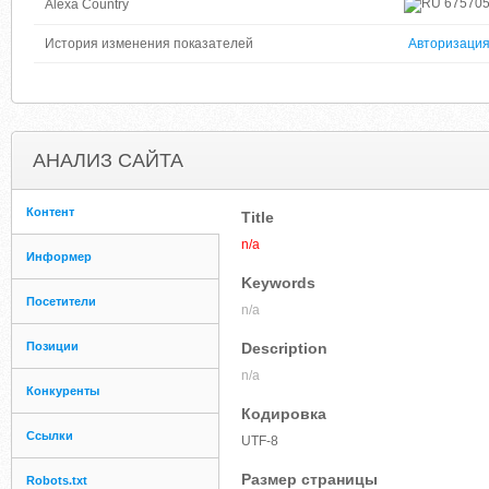
67570
Alexa Country
История изменения показателей
Авторизаци
АНАЛИЗ САЙТА
Контент
Title
n/a
Информер
Keywords
Посетители
n/a
Позиции
Description
n/a
Конкуренты
Кодировка
Ссылки
UTF-8
Размер страницы
Robots.txt