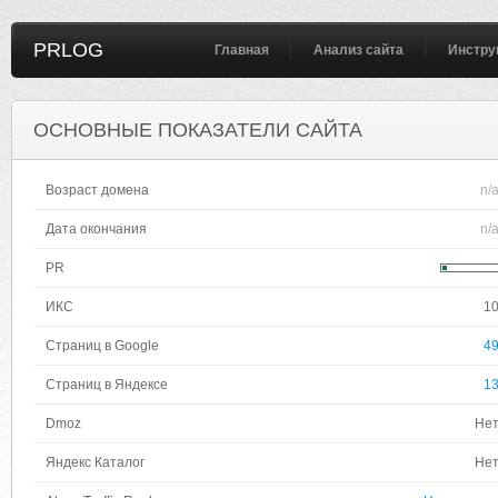
PRLOG
Главная
Анализ сайта
Инстру
ОСНОВНЫЕ ПОКАЗАТЕЛИ САЙТА
Возраст домена
n/
Дата окончания
n/
PR
ИКС
1
Страниц в Google
4
Страниц в Яндексе
1
Dmoz
Не
Яндекс Каталог
Не