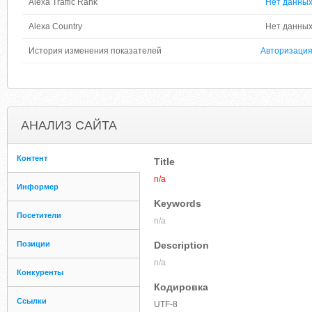
Alexa Traffic Rank
Нет данны
Alexa Country
Нет данны
История изменения показателей
Авторизаци
АНАЛИЗ САЙТА
Контент
Title
n/a
Информер
Keywords
Посетители
n/a
Позиции
Description
n/a
Конкуренты
Кодировка
Ссылки
UTF-8