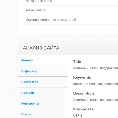
Alexa Traffic Rank
Alexa Country
История изменения показателей
АНАЛИЗ САЙТА
Контент
Title
Анимации, стихи, поздравлен
Информер
Keywords
Посетители
анимации стихи поздравлени
Позиции
Description
Анимации, стихи, поздравлен
Конкуренты
Кодировка
Ссылки
UTF-8