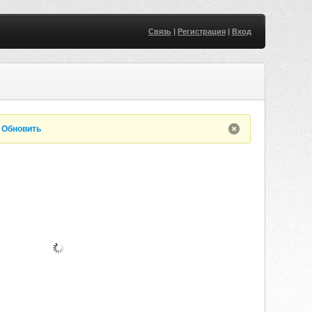
Связь
|
Регистрация
|
Вход
.
Обновить