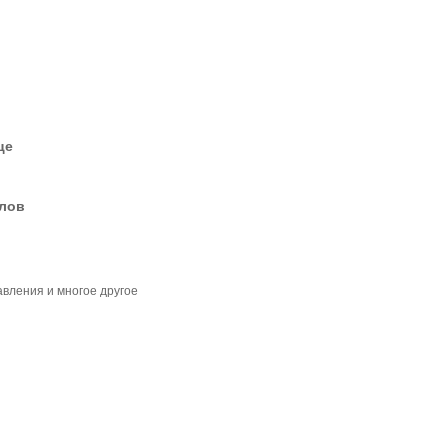
це
елов
авления и многое другое