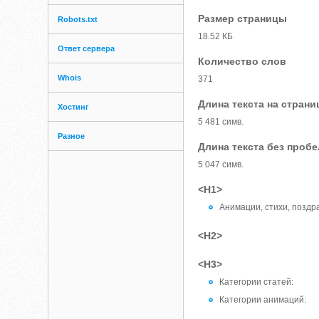
Размер страницы
Robots.txt
18.52 КБ
Ответ сервера
Количество слов
Whois
371
Длина текста на страни
Хостинг
5 481 симв.
Разное
Длина текста без проб
5 047 симв.
<H1>
Анимации, стихи, поздр
<H2>
<H3>
Категории статей:
Категории анимаций: