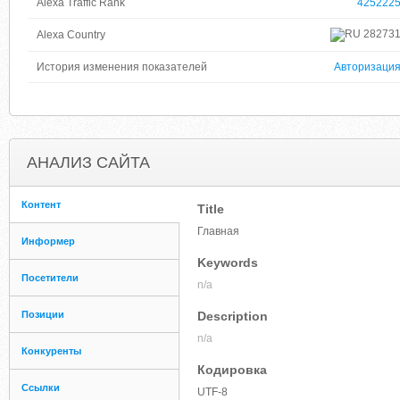
Alexa Traffic Rank
425222
28273
Alexa Country
История изменения показателей
Авторизаци
АНАЛИЗ САЙТА
Контент
Title
Главная
Информер
Keywords
Посетители
n/a
Позиции
Description
n/a
Конкуренты
Кодировка
Ссылки
UTF-8