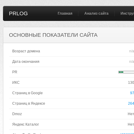
PRLOG
Главная
Анализ сайта
Инстру
ОСНОВНЫЕ ПОКАЗАТЕЛИ САЙТА
Возраст домена
n/
Дата окончания
n/
PR
ИКС
13
Страниц в Google
9
Страниц в Яндексе
26
Dmoz
Не
Яндекс Каталог
Не