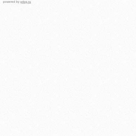
powered by
prlog.ru