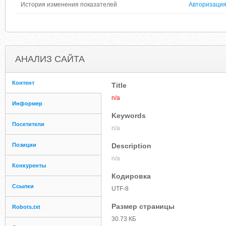
История изменения показателей
Авторизаци
АНАЛИЗ САЙТА
Контент
Title
n/a
Информер
Keywords
Посетители
n/a
Позиции
Description
n/a
Конкуренты
Кодировка
Ссылки
UTF-8
Размер страницы
Robots.txt
30.73 КБ