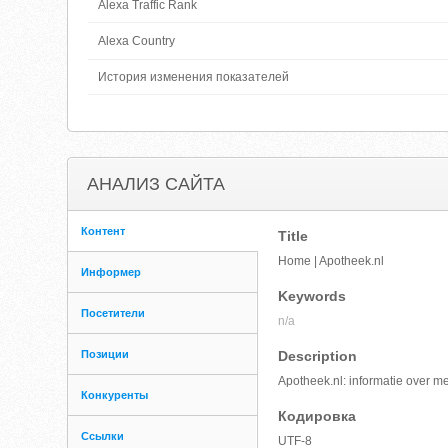
Alexa Traffic Rank
Alexa Country
История изменения показателей
АНАЛИЗ САЙТА
Контент
Title
Home | Apotheek.nl
Информер
Keywords
Посетители
n/a
Позиции
Description
Apotheek.nl: informatie over m
Конкуренты
Кодировка
Ссылки
UTF-8