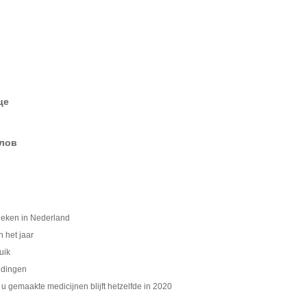
це
елов
heken in Nederland
 het jaar
uik
edingen
u gemaakte medicijnen blijft hetzelfde in 2020