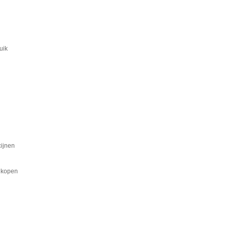
uik
cijnen
t kopen