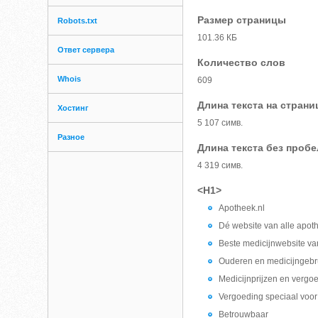
Размер страницы
Robots.txt
101.36 КБ
Ответ сервера
Количество слов
Whois
609
Длина текста на страни
Хостинг
5 107 симв.
Разное
Длина текста без проб
4 319 симв.
<H1>
Apotheek.nl
Dé website van alle apot
Beste medicijnwebsite van
Ouderen en medicijngebr
Medicijnprijzen en vergo
Vergoeding speciaal voor 
Betrouwbaar