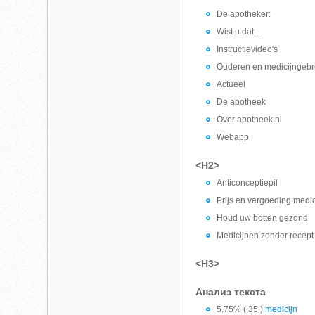
De apotheker:
Wist u dat...
Instructievideo's
Ouderen en medicijngebr
Actueel
De apotheek
Over apotheek.nl
Webapp
<H2>
Anticonceptiepil
Prijs en vergoeding medi
Houd uw botten gezond
Medicijnen zonder recep
<H3>
Анализ текста
5.75% ( 35 )
medicijn