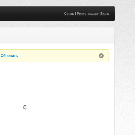
Связь
|
Регистрация
|
Вход
.
Обновить