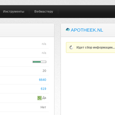
Инструменты
Вебмастеру
APOTHEEK.NL
n/a
Идет сбор информации..
n/a
20
6640
619
Да
Нет