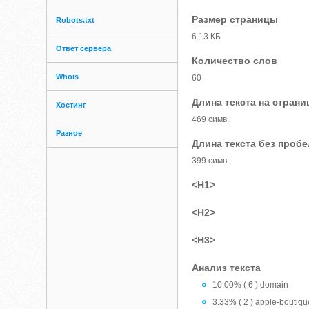
Размер страницы
Robots.txt
6.13 КБ
Ответ сервера
Количество слов
Whois
60
Длина текста на страни
Хостинг
469 симв.
Разное
Длина текста без проб
399 симв.
<H1>
<H2>
<H3>
Анализ текста
10.00% ( 6 ) domain
3.33% ( 2 ) apple-boutiqu