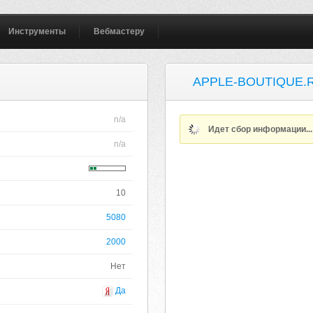
Инструменты
Вебмастеру
APPLE-BOUTIQUE.
n/a
Идет сбор информации..
n/a
10
5080
2000
Нет
Да