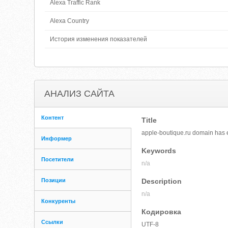
Alexa Traffic Rank
Alexa Country
История изменения показателей
АНАЛИЗ САЙТА
Контент
Title
apple-boutique.ru domain has 
Информер
Keywords
Посетители
n/a
Позиции
Description
n/a
Конкуренты
Кодировка
Ссылки
UTF-8