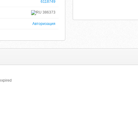
6118749
386373
Авторизация
expired