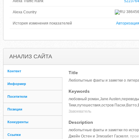
Alexa Traffic Rank
522376
38645
Alexa Country
История изменения показателей
Авторизаци
АНАЛИЗ САЙТА
Контент
Title
Любопытные факты и заметки о литерат
Информер
Keywords
Посетители
любовный роман,Jane Austen,переводы
Тики,путешествия,остров Пасхи,Ватто,
Позиции
Завоеватель
Description
Конкуренты
любопытные факты и заметки по истории
Ссылки
Джейн Остен и Элизабет Гаскелл
, про