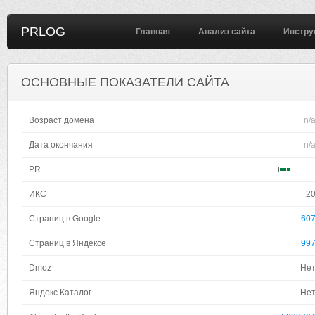
PRLOG
Главная
Анализ сайта
Инстру
ОСНОВНЫЕ ПОКАЗАТЕЛИ САЙТА
Возраст домена
n/
Дата окончания
n/
PR
ИКС
2
Страниц в Google
60
Страниц в Яндексе
99
Dmoz
Не
Яндекс Каталог
Не