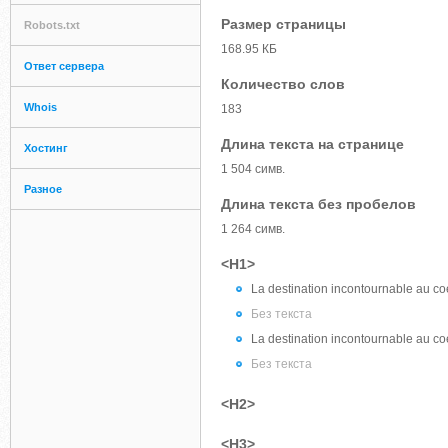
Размер страницы
Robots.txt
168.95 КБ
Ответ сервера
Количество слов
Whois
183
Длина текста на странице
Хостинг
1 504 симв.
Разное
Длина текста без пробелов
1 264 симв.
<H1>
La destination incontournable au c
Без текста
La destination incontournable au c
Без текста
<H2>
<H3>