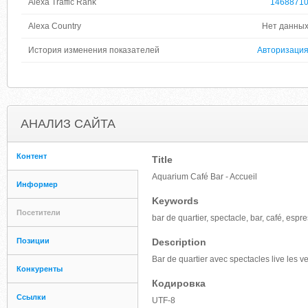
Alexa Traffic Rank
1468871
Alexa Country
Нет данны
История изменения показателей
Авторизаци
АНАЛИЗ САЙТА
Контент
Title
Aquarium Café Bar - Accueil
Информер
Keywords
Посетители
bar de quartier, spectacle, bar, café, espr
Позиции
Description
Bar de quartier avec spectacles live les 
Конкуренты
Кодировка
Ссылки
UTF-8