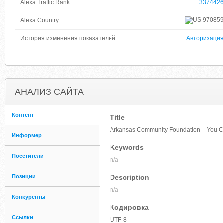
Alexa Traffic Rank
337442
97085
Alexa Country
История изменения показателей
Авторизаци
АНАЛИЗ САЙТА
Контент
Title
Arkansas Community Foundation – You Ca
Информер
Keywords
Посетители
n/a
Позиции
Description
n/a
Конкуренты
Кодировка
Ссылки
UTF-8