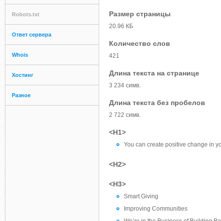
Размер страницы
Robots.txt
20.96 КБ
Ответ сервера
Количество слов
Whois
421
Длина текста на странице
Хостинг
3 234 симв.
Разное
Длина текста без пробелов
2 722 симв.
<H1>
You can create positive change in y
<H2>
<H3>
Smart Giving
Improving Communities