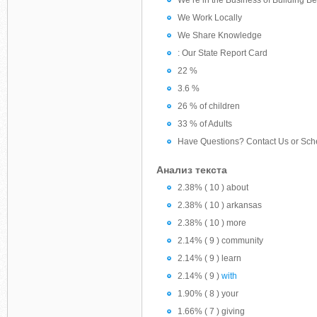
We’re in the Business of Building B
We Work Locally
We Share Knowledge
: Our State Report Card
22 %
3.6 %
26 % of children
33 % of Adults
Have Questions? Contact Us or Sche
Анализ текста
2.38% ( 10 ) about
2.38% ( 10 ) arkansas
2.38% ( 10 ) more
2.14% ( 9 ) community
2.14% ( 9 ) learn
2.14% ( 9 )
with
1.90% ( 8 ) your
1.66% ( 7 ) giving