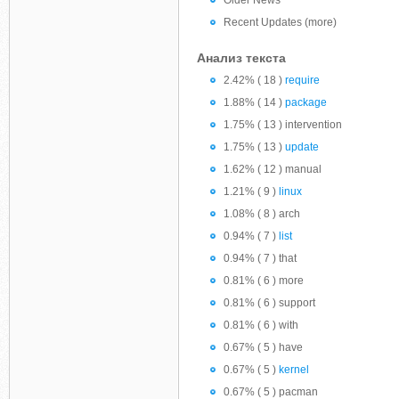
Older News
Recent Updates (more)
Анализ текста
2.42% ( 18 )
require
1.88% ( 14 )
package
1.75% ( 13 ) intervention
1.75% ( 13 )
update
1.62% ( 12 ) manual
1.21% ( 9 )
linux
1.08% ( 8 ) arch
0.94% ( 7 )
list
0.94% ( 7 ) that
0.81% ( 6 ) more
0.81% ( 6 ) support
0.81% ( 6 ) with
0.67% ( 5 ) have
0.67% ( 5 )
kernel
0.67% ( 5 ) pacman