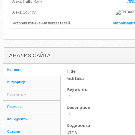
Alexa Traffic Rank
783
360
Alexa Country
История изменения показателей
Авторизаци
АНАЛИЗ САЙТА
Контент
Title
Arch Linux
Информер
Keywords
Посетители
n/a
Позиции
Description
n/a
Конкуренты
Кодировка
Ссылки
UTF-8