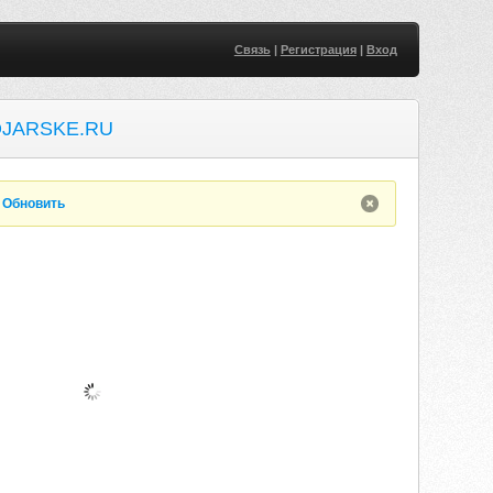
Связь
|
Регистрация
|
Вход
JARSKE.RU
.
Обновить