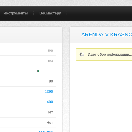
Инструменты
Вебмастеру
ARENDA-V-KRASNO
n/a
Идет сбор информации..
n/a
80
1390
400
Нет
Нет