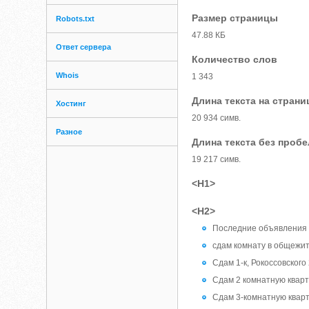
Размер страницы
Robots.txt
47.88 КБ
Ответ сервера
Количество слов
Whois
1 343
Длина текста на страни
Хостинг
20 934 симв.
Разное
Длина текста без проб
19 217 симв.
<H1>
<H2>
Последние объявления
сдам комнату в общежит
Сдам 1-к, Рокоссовского
Сдам 2 комнатную кварт
Сдам 3-комнатную кварт