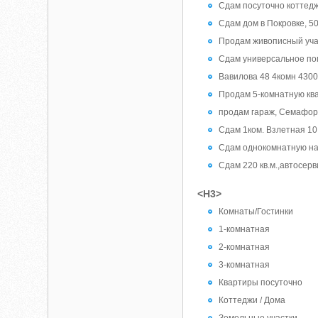
Сдам посуточно коттедж
Сдам дом в Покровке, 5
Продам живописный уча
Сдам универсальное по
Вавилова 48 4комн 4300
Продам 5-комнатную ква
продам гараж, Семафорн
Сдам 1ком. Взлетная 10
Сдам однокомнатную на
Сдам 220 кв.м.,автосерв
<H3>
Комнаты/Гостинки
1-комнатная
2-комнатная
3-комнатная
Квартиры посуточно
Коттеджи / Дома