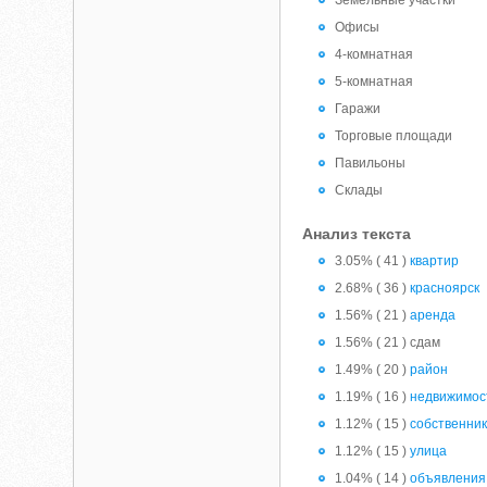
Земельные участки
Офисы
4-комнатная
5-комнатная
Гаражи
Торговые площади
Павильоны
Склады
Анализ текста
3.05% ( 41 )
квартир
2.68% ( 36 )
красноярск
1.56% ( 21 )
аренда
1.56% ( 21 ) сдам
1.49% ( 20 )
район
1.19% ( 16 )
недвижимос
1.12% ( 15 )
собственни
1.12% ( 15 )
улица
1.04% ( 14 )
объявления