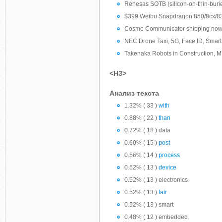
Renesas SOTB (silicon-on-thin-burie
$399 Weibu Snapdragon 850/8cx/83
Cosmo Communicator shipping now to
NEC Drone Taxi, 5G, Face ID, Smart
Takenaka Robots in Construction, MR,
<H3>
Анализ текста
1.32% ( 33 )
with
0.88% ( 22 )
than
0.72% ( 18 ) data
0.60% ( 15 )
post
0.56% ( 14 )
process
0.52% ( 13 )
device
0.52% ( 13 ) electronics
0.52% ( 13 )
fair
0.52% ( 13 ) smart
0.48% ( 12 ) embedded