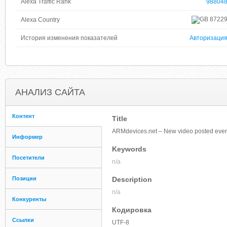
Alexa Traffic Rank
98804
8722
Alexa Country
История изменения показателей
Авторизаци
АНАЛИЗ САЙТА
Контент
Title
ARMdevices.net – New video posted every
Информер
Keywords
Посетители
n/a
Позиции
Description
n/a
Конкуренты
Кодировка
Ссылки
UTF-8