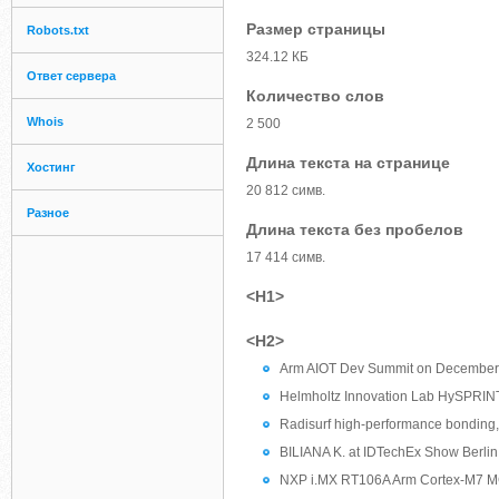
Размер страницы
Robots.txt
324.12 КБ
Ответ сервера
Количество слов
Whois
2 500
Длина текста на странице
Хостинг
20 812 симв.
Разное
Длина текста без пробелов
17 414 симв.
<H1>
<H2>
Arm AIOT Dev Summit on December 
Helmholtz Innovation Lab HySPRIN
Radisurf high-performance bonding
BILIANA K. at IDTechEx Show Berlin 
NXP i.MX RT106A Arm Cortex-M7 MC