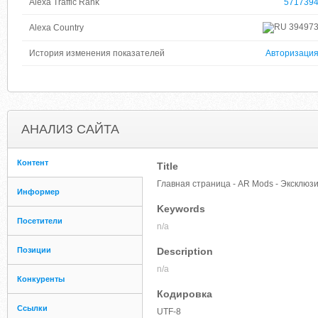
Alexa Traffic Rank
571739
39497
Alexa Country
История изменения показателей
Авторизаци
АНАЛИЗ САЙТА
Контент
Title
Главная страница - AR Mods - Эксклюз
Информер
Keywords
Посетители
n/a
Позиции
Description
n/a
Конкуренты
Кодировка
Ссылки
UTF-8