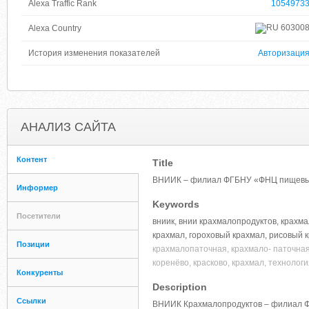
Alexa Traffic Rank
1054973
60300
Alexa Country
История изменения показателей
Авторизаци
АНАЛИЗ САЙТА
Контент
Title
ВНИИК – филиал ФГБНУ «ФНЦ пищевых 
Информер
Keywords
Посетители
вниик, внии крахмалопродуктов, крахма
крахмал, гороховый крахмал, рисовый 
Позиции
крахмалопаточная, крахмало- паточна
коренёво, красково, крахмал, технолог
Конкуренты
Description
Ссылки
ВНИИК Крахмалопродуктов – филиал Ф