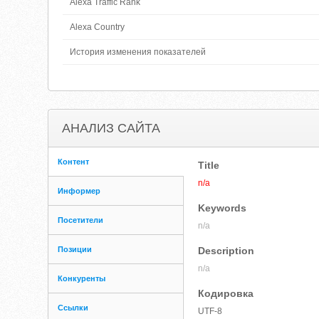
Alexa Traffic Rank
Alexa Country
История изменения показателей
АНАЛИЗ САЙТА
Контент
Title
n/a
Информер
Keywords
Посетители
n/a
Позиции
Description
n/a
Конкуренты
Кодировка
Ссылки
UTF-8