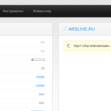
Инструменты
Вебмастеру
ARSLIVE.RU
n/a
Идет сбор информации..
n/a
10
15000
10000
Нет
Нет