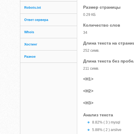
Размер страницы
Robots.txt
0.29 КБ
Ответ сервера
Количество слов
Whois
34
Длина текста на страни
Хостинг
252 симв.
Разное
Длина текста без проб
211 симв.
<H1>
<H2>
<H3>
Анализ текста
8.82% ( 3 ) mysql
5.88% ( 2 ) arslive