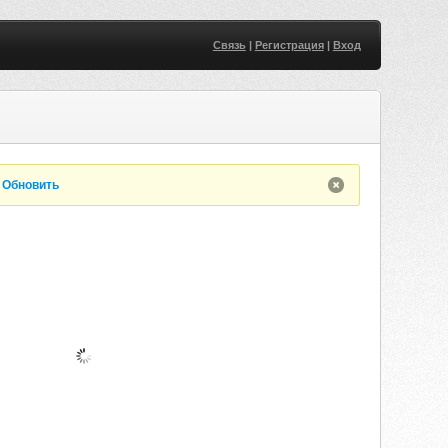
Связь
|
Регистрация
|
Вход
.
Обновить