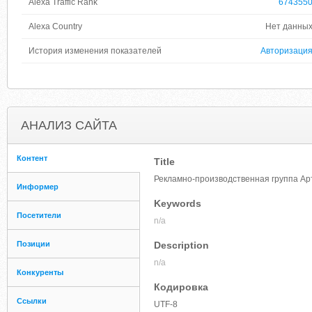
Alexa Traffic Rank
674355
Alexa Country
Нет данны
История изменения показателей
Авторизаци
АНАЛИЗ САЙТА
Контент
Title
Рекламно-производственная группа Ар
Информер
Keywords
Посетители
n/a
Позиции
Description
n/a
Конкуренты
Кодировка
Ссылки
UTF-8