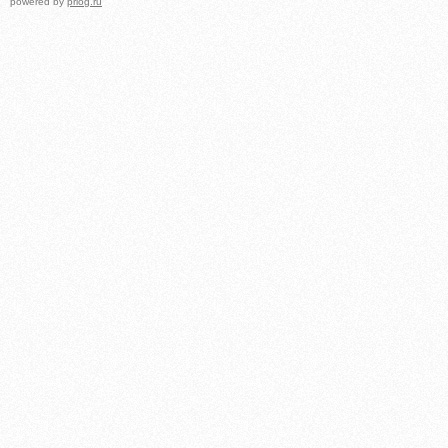
powered by
prlog.ru